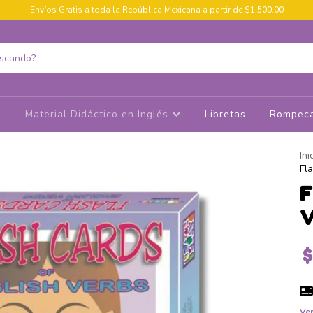
Envíos Gratis a toda la República Mexicana a partir de $1,500.00
s
Material Didáctico en Inglés
Libretas
Rompeca
Ini
Fl
F
V
$
Ver