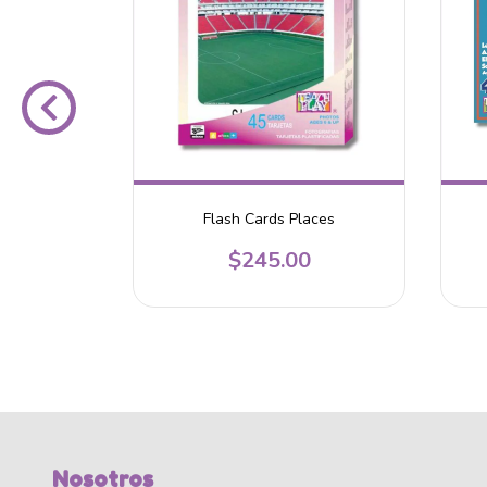
rmarket
Flash Cards Places
0
$245.00
Nosotros