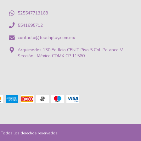
525547713168
5541695712
contacto@teachplay.com.mx
Arquimedes 130 EdifIcio CENIT Piso 5 Col. Polanco V
Sección , México CDMX CP 11560
6. Todos los derechos reservados.