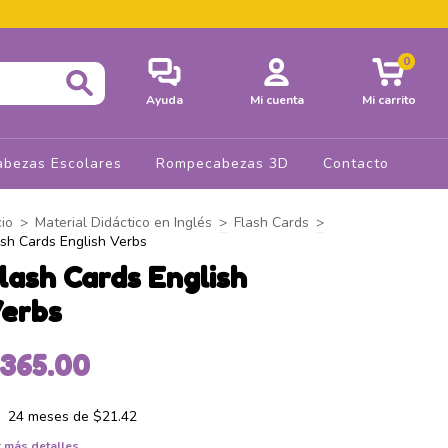
0
Ayuda
Mi cuenta
Mi carrito
bezas Escolares
Rompecabezas 3D
Contacto
cio
>
Material Didáctico en Inglés
>
Flash Cards
>
ash Cards English Verbs
lash Cards English
erbs
365.00
24
meses de
$21.42
 más detalles