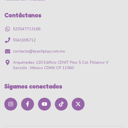
Contáctanos
525547713168
5541695712
contacto@teachplay.com.mx
Arquimedes 130 EdifIcio CENIT Piso 5 Col. Polanco V
Sección , México CDMX CP 11560
Sigamos conectados