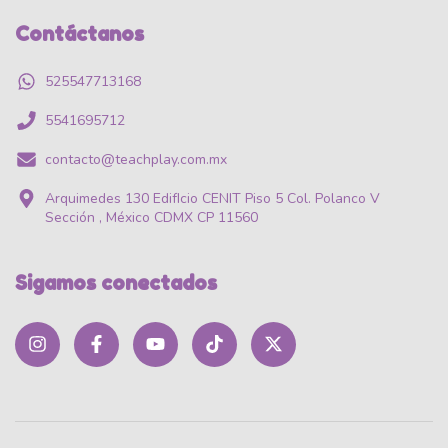
Contáctanos
525547713168
5541695712
contacto@teachplay.com.mx
Arquimedes 130 EdifIcio CENIT Piso 5 Col. Polanco V
Sección , México CDMX CP 11560
Sigamos conectados